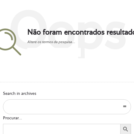
Oops
Não foram encontrados resultad
Altere os termos da pesquisa...
Go to homepage
Search in archives
Procurar...
Search Button
Search
for: