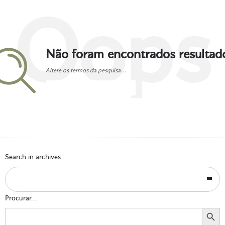
Oops
Não foram encontrados resultad
Altere os termos da pesquisa...
Go to homepage
Search in archives
Procurar...
Search Button
Search
for: