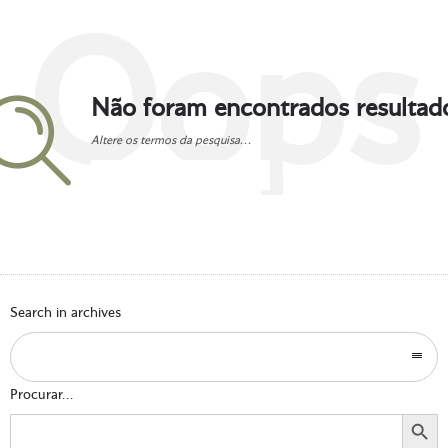
Oops
Não foram encontrados resultad
Altere os termos da pesquisa...
Go to homepage
Search in archives
Procurar...
Search Button
Search
for: