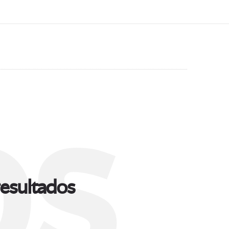
s
esultados