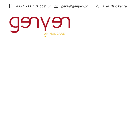
+351 211 581 669
geral@genyen.pt
Área de Cliente