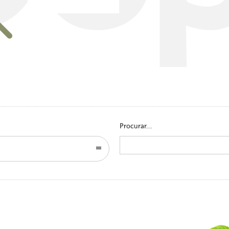
Go to homepage
Procurar...
Search
for: