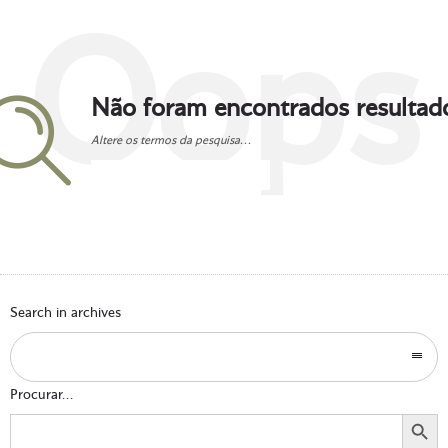
Oops
Não foram encontrados resultad
Altere os termos da pesquisa...
Go to homepage
Search in archives
Procurar...
Search Button
Search
for: