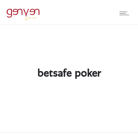
betsafe poker