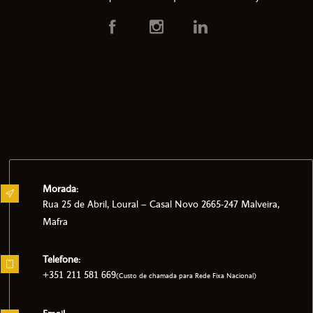
Morada:
Rua 25 de Abril, Loural – Casal Novo 2665-247 Malveira,
Mafra
Telefone:
+351 211 581 669
(Custo de chamada para Rede Fixa Nacional)