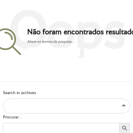
Oops
Não foram encontrados resultad
Altere os termos da pesquisa...
Go to homepage
Search in archives
Procurar...
Search Button
Search
for: