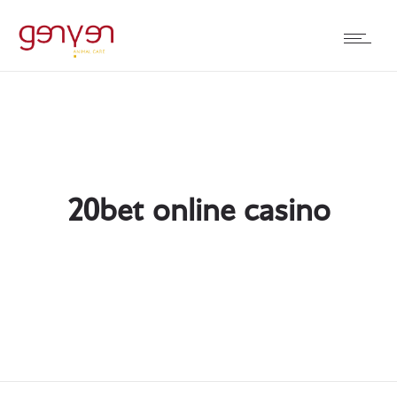
20bet online casino