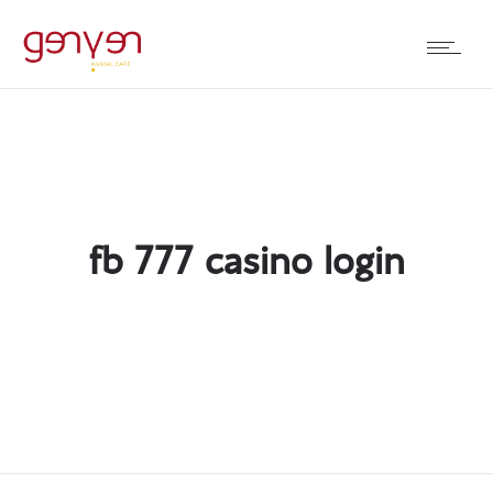
fb 777 casino login