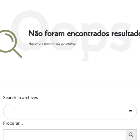
Oops
Não foram encontrados resultad
Altere os termos da pesquisa...
Go to homepage
Search in archives
Procurar...
Search Button
Search
for: