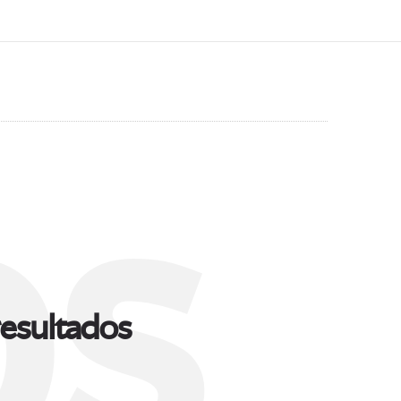
s
esultados