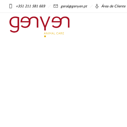
+351 211 581 669
geral@genyen.pt
Área de Cliente