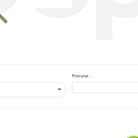
Go to homepage
Procurar...
Search
for: