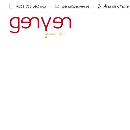
+351 211 581 669
geral@genyen.pt
Área de Cliente