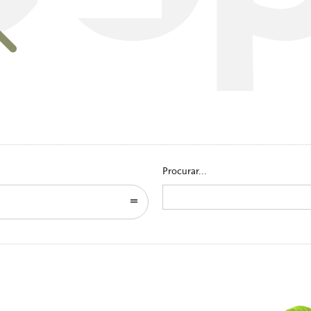
Go to homepage
Procurar...
Search
for: