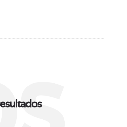
s
esultados