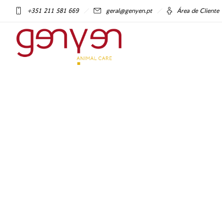
+351 211 581 669
geral@genyen.pt
Área de Cliente