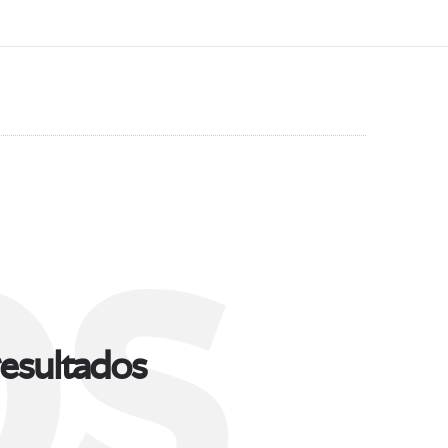
s
esultados