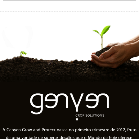
A Genyen Grow and Protect nasce no primeiro trimestre de 2012, fruto
de uma vontade de superar desafios que o Mundo de hoje oferece.