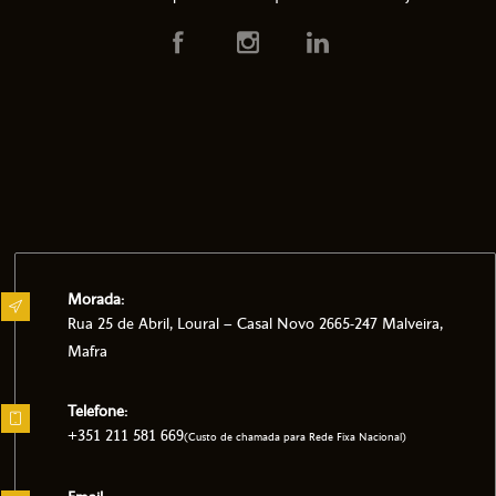
Morada:
Rua 25 de Abril, Loural – Casal Novo 2665-247 Malveira,
Mafra
Telefone:
+351 211 581 669
(Custo de chamada para Rede Fixa Nacional)