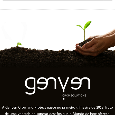
A Genyen Grow and Protect nasce no primeiro trimestre de 2012, fruto
de uma vontade de superar desafios que o Mundo de hoje oferece.