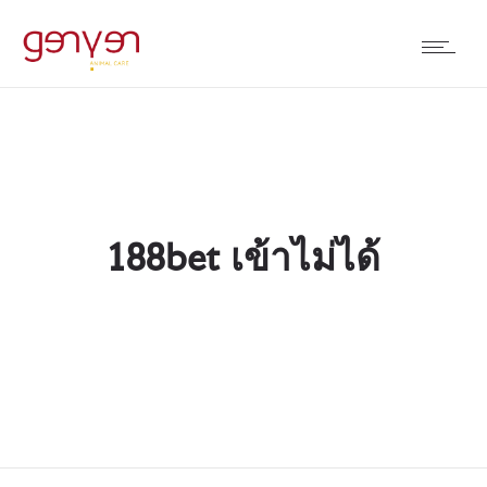
188bet เข้าไม่ได้