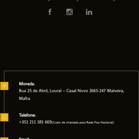
Morada:
Rua 25 de Abril, Loural – Casal Novo 2665-247 Malveira,
Mafra
Telefone:
+351 211 581 669
(Custo de chamada para Rede Fixa Nacional)